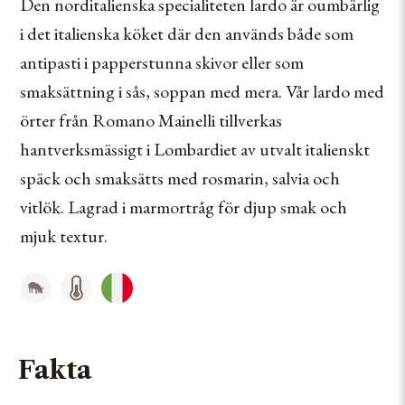
Den norditalienska specialiteten lardo är oumbärlig
GARDENY FRÅN BADIA VINAGRES
i det italienska köket där den används både som
GIOIELLA
antipasti i papperstunna skivor eller som
smaksättning i sås, soppan med mera. Vår lardo med
JAMONES PASTOR
örter från Romano Mainelli tillverkas
KOOPERATIVET ACTELGROUP
hantverksmässigt i Lombardiet av utvalt italienskt
späck och smaksätts med rosmarin, salvia och
LA CASEARIA CARPENEDO
vitlök. Lagrad i marmortråg för djup smak och
LA DALIA
mjuk textur.
LOS CAMEROS
LOVISON
L’ESTURGEONNIÈRE
Fakta