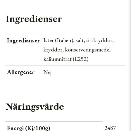
RULIANO
Ingredienser
SANTA CATARINA
Ister (Italien), salt, örtkryddor,
Ingredienser
SANTA ROSALIA
kryddor, konserveringsmedel:
SAPORI DELLA VALDICHIANA
kaliumnitrat (E252)
SAVIGNI
Allergener
Nej
STEFANIA CALUGI
TERRALIVA
Näringsvärde
THISE MEJERI
2487
Energi (Kj/100g)
TORRES