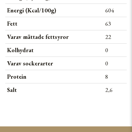
Energi (Kcal/100g)
604
TOSCANA GOURMET
Fett
63
YURRITAS GASTRONOMIKA
Varav mättade fettsyror
22
Kolhydrat
0
Varav sockerarter
0
Protein
8
Salt
2,6