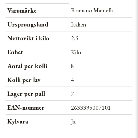
MANNÁ - CONSERVEIRA DO SUL
Romano Mainelli
Varumärke
MARTIMUCCI
Ursprungsland
Italien
MONTE NEVADO
Nettovikt i kilo
2,5
MONTEPORO
Enhet
Kilo
PARMIGIANO REGGIANO
Antal per kolli
8
PASTIFICIO LIGUORI
Kolli per lav
4
PRUNOTTO
Lager per pall
7
RITCHIE
EAN-nummer
2633395007101
Kylvara
Ja
ROLF BEELER SELECTION
ROMANO MAINELLI