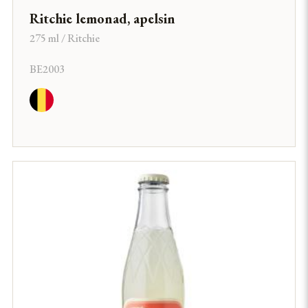
MANNÁ - CONSERVEIRA DO SUL
Ritchie lemonad, apelsin
MARTIMUCCI
275 ml / Ritchie
BE2003
MONTE NEVADO
MONTEPORO
PARMIGIANO REGGIANO
PASTIFICIO LIGUORI
PRUNOTTO
RITCHIE
ROLF BEELER SELECTION
ROMANO MAINELLI