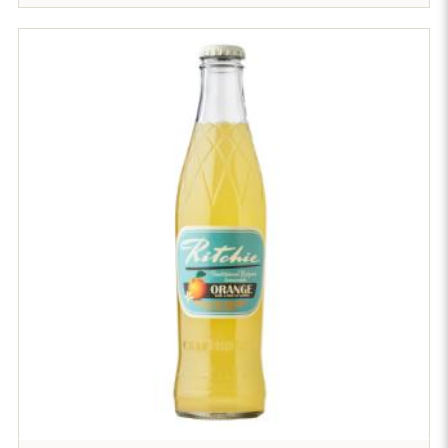
GARDENY FRÅN BADIA VINAGRES
GIOIELLA
JAMONES PASTOR
KOOPERATIVET ACTELGROUP
LA CASEARIA CARPENEDO
LA DALIA
LOS CAMEROS
LOVISON
L’ESTURGEONNIÈRE