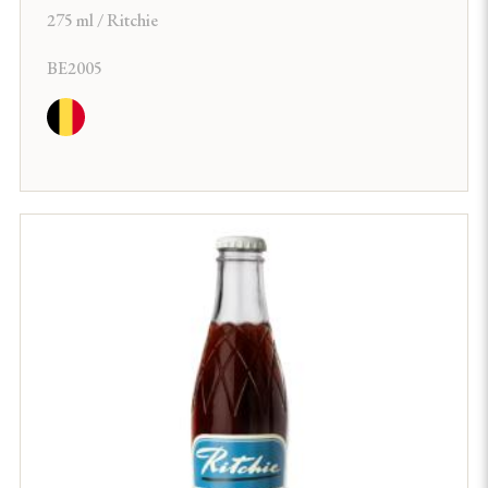
275 ml / Ritchie
BE2005